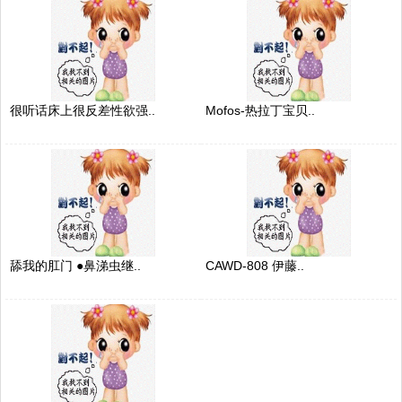
很听话床上很反差性欲强..
Mofos-热拉丁宝贝..
舔我的肛门 ●鼻涕虫继..
CAWD-808 伊藤..